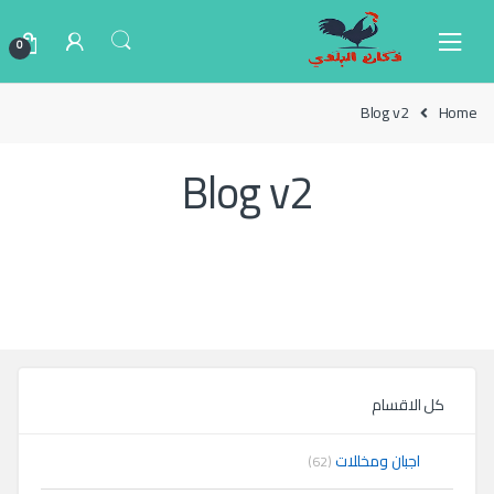
Ski
Ski
t
t
0
navigatio
conten
Blog v2
Home
Blog v2
كل الاقسام
اجبان ومخللات
(62)