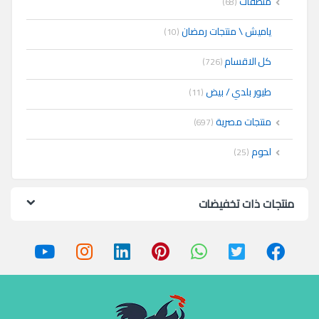
منظفات
(68)
ياميش \ منتجات رمضان
(10)
كل الاقسام
(726)
طيور بلدي / بيض
(11)
منتجات مصرية
(697)
لحوم
(25)
منتجات ذات تخفيضات