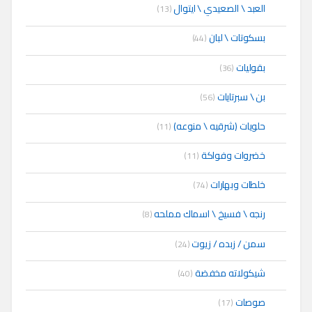
العبد \ الصعيدي \ ايتوال
(13)
بسكوتات \ لبان
(44)
بقوليات
(36)
بن \ سبرتايات
(56)
حلويات (شرقيه \ منوعه)
(11)
خضروات وفواكة
(11)
خلطات وبهارات
(74)
رنجه \ فسيخ \ اسماك مملحه
(8)
سمن / زبده / زيوت
(24)
شيكولاته مخفضة
(40)
صوصات
(17)