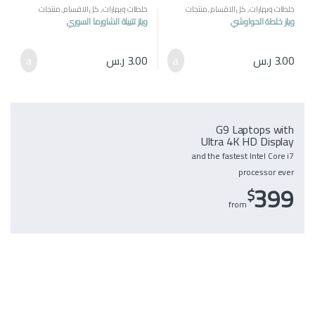
خلطات وبهارات
,
كل الاقسام
,
منتجات
خلطات وبهارات
,
كل الاقسام
,
منتجات
مصرية
مصرية
ويلز خلطة الحواوشي
ويلز تتبيلة الشاورما السوري
3.00
ر.س
3.00
ر.س
G9 Laptops with
Ultra 4K HD Display
and the fastest Intel Core i7
processor ever
399
$
from