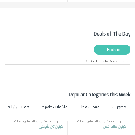
Deals of The Day
Ends in
Go to Daily Deals Section
Popular Categories this Week
مخبوزات
منتجات فخار
ماكولات جاهزه
فوانيس / العاب ر
خضروات وفواكة
,
كل الاقسام
,
منتجات
خضروات وفواكة
,
كل الاقسام
,
منتجات
مصرية
مصرية
كرتون مانجا فص
كرتون تين شوكي