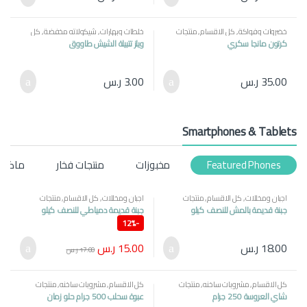
خضروات وفواكة
,
كل الاقسام
,
منتجات
خلطات وبهارات
,
شيكولاته مخفضة
,
كل
مصرية
الاقسام
,
منتجات مصرية
كرتون مانجا سكري
ويلز تتبيلة الشيش طاووق
35.00
ر.س
3.00
ر.س
Smartphones & Tablets
Featured Phones
مخبوزات
منتجات فخار
ماكول
اجبان ومخللات
,
كل الاقسام
,
منتجات
اجبان ومخللات
,
كل الاقسام
,
منتجات
مصرية
مصرية
جبنة قديمة بالمش للنصف كيلو
جبنة قديمة دمياطي للنصف كيلو
12%
-
15.00
ر.س
18.00
ر.س
17.00
ر.س
كل الاقسام
,
مشروبات ساخنه
,
منتجات
كل الاقسام
,
مشروبات ساخنه
,
منتجات
مصرية
مصرية
شاي العروسة 250 جرام
عبوة سحلب 500 جرام حلو زمان