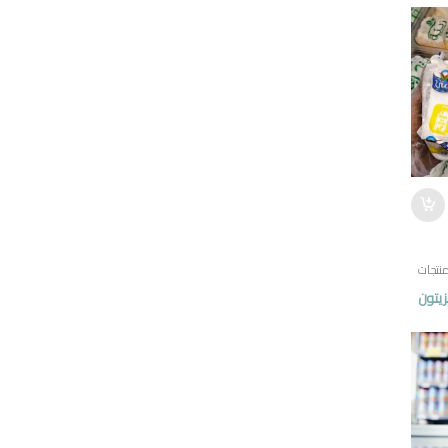
نتجات
زيتون