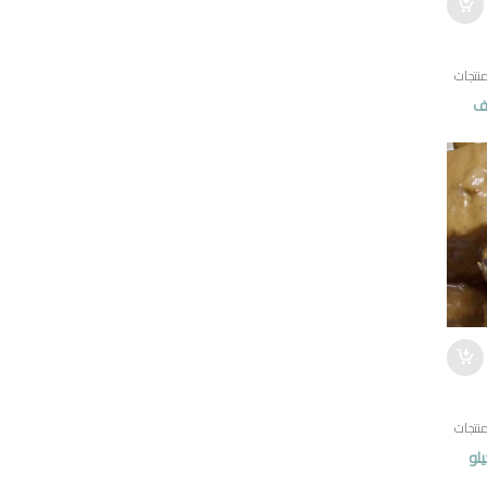
نتجات
صف
نتجات
لو