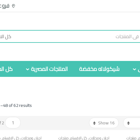
فروع
شيكولاته مخفضة
المنتجات المصرية
كل الم
–48 of 62 results
of 2
,
منتجات
اجبان ومخللات
,
كل الاقسام
,
منتجات
اجبان ومخللات
,
كل الاقسام
,
م