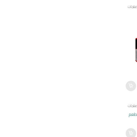
نتجات
نتجات
 طعم