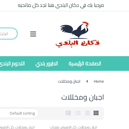
Ski
Ski
مرحبا بك في دكان البلدي هنا تجد كل ماتحبه
t
t
navigatio
conten
Search
for:
الصفحة الرئيسية
الطيور بلدي
اللحوم البلدى
Home
اجبان ومخللات
اجبان ومخللات
اجبان ومخللات
,
كل الاقسام
,
منتجات
اجبان ومخللات
,
كل الاقسام