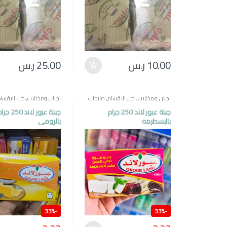
10.00
ر.س
25.00
ر.س
اجبان ومخللات
,
كل الاقسام
,
منتجات
اجبان ومخللات
,
كل الاقسام
مصرية
مصرية
جبنة عبور لاند 250 جرام
جبنة عبور لاند 250 
بالبسطرمه
بالرومي
33%
-
33%
-