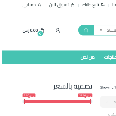
نا
تتبع طلبك
تسوق الان
حسابي
0.00
ر.س
0
نتجات
من نحن
تصفية بالسعر
Showing 1
ر.س38.00
ر.س2.00
←
نتجات