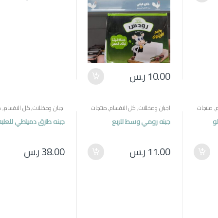
10.00
ر.س
,
منتجات
اجبان ومخللات
,
كل الاقسام
,
منتجات
اجبان ومخللات
,
كل الاقسام
,
م
مصرية
مصرية
و
جبنه رومي وسط للربع
جبنه طارق دمياطي للعلبه
11.00
ر.س
38.00
ر.س