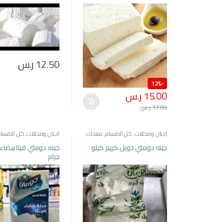
12.50
ر.س
12%
-
15.00
ر.س
17.00
ر.س
اجبان ومخللات
,
كل الاقسام
,
منتجات
اجبان ومخللات
,
كل الاقسام
مصرية
مصرية
جبنه دومتي دوبل كريم كيلو
جرام