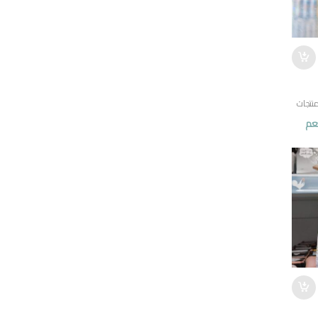
نتجات
عم