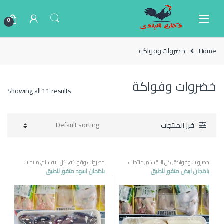
Ski
Ski
t
t
0
navigatio
conten
Home
خضروات وفواكة
خضروات وفواكة
Showing all 11 results
فرز المنتجات
خضروات وفواكة
,
كل الاقسام
,
منتجات
خضروات وفواكة
,
كل الاقسام
,
منتجات
مصرية
مصرية
باذنجان ابيض متقور للطبق
باذنجان اسود متقور للطبق