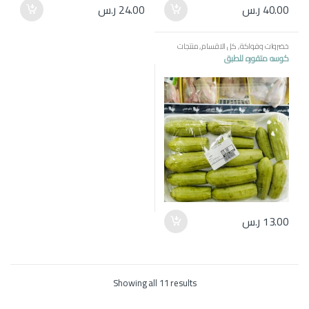
40.00
ر.س
24.00
ر.س
خضروات وفواكة
,
كل الاقسام
,
منتجات
مصرية
كوسه متقوره للطبق
13.00
ر.س
Showing all 11 results