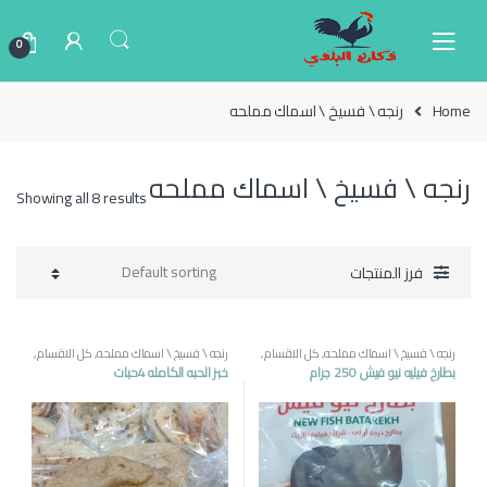
Ski
Ski
t
t
0
navigatio
conten
Home
رنجه \ فسيخ \ اسماك مملحه
رنجه \ فسيخ \ اسماك مملحه
Showing all 8 results
فرز المنتجات
رنجه \ فسيخ \ اسماك مملحه
,
كل الاقسام
,
رنجه \ فسيخ \ اسماك مملحه
,
كل الاقسام
,
منتجات مصرية
منتجات مصرية
بطارخ فيليه نيو فيش 250 جرام
خبز الحبه الكامله 4حبات