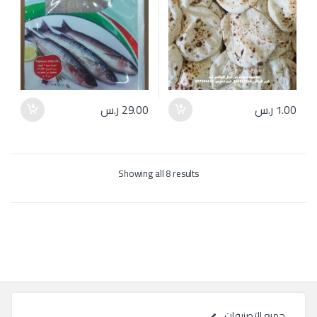
1.00
ر.س
29.00
ر.س
Showing all 8 results
جميع التصنيفات