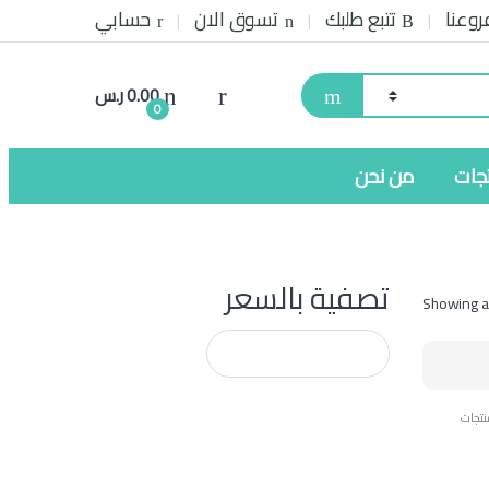
روعنا
تتبع طلبك
تسوق الان
حسابي
0.00
ر.س
0
تجات
من نحن
تصفية بالسعر
Showing al
تجات