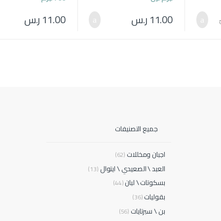
11.00
ر.س
11.00
ر.س
جميع التصنيفات
اجبان ومخللات
(62)
العبد \ الصعيدي \ ايتوال
(13)
بسكوتات \ لبان
(44)
بقوليات
(36)
بن \ سبرتايات
(56)