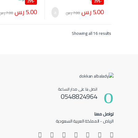
29%
-
29%
-
5.00
ر.س
5.00
ر.س
7.00
ر.س
7.00
ر.س
Showing all 16 results
اتصل بنا على مدار الساعة
0548824964
تواصل معنا
الرياض - المملكة العربية السعودية