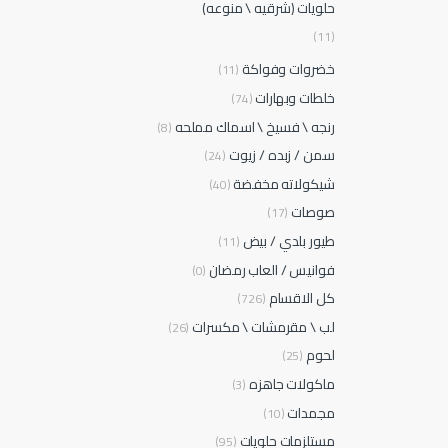
حلويات (شرقيه \ منوعه)
(11)
خضروات وفواكة
(11)
خلطات وبهارات
(74)
رنجه \ فسيخ \ اسماك مملحه
(8)
سمن / زبده / زيوت
(24)
شيكولاته مخفضة
(40)
صوصات
(17)
طيور بلدي / بيض
(11)
فوانيس / العاب رمضان
(0)
كل الاقسام
(726)
لب \ مقرمشات \ مكسرات
(26)
لحوم
(25)
ماكولات جاهزه
(3)
مجمدات
(10)
مستلزمات حلويات
(95)