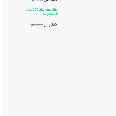
جبنة عبور لاند 250 جرام
بالبسطرمه
3.33
ر.س
5.00
ر.س