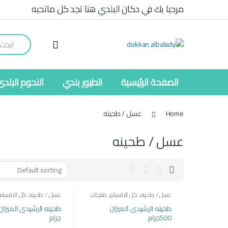
Ski
Ski
مرحبا بك في دكان البلدي هنا تجد كل ماتحبه
t
t
navigatio
conten
Search
for:
الصفحة الرئيسية
الطيور بلدي
اللحوم البلدى
Home
عسل / طحينه
عسل / طحينه
عسل / طحينه
,
كل الاقسام
,
منتجات
عسل / طحينه
,
كل الاقسام
مصرية
مصرية
طحينه الرشيدى الميزان
500جرام
جرام