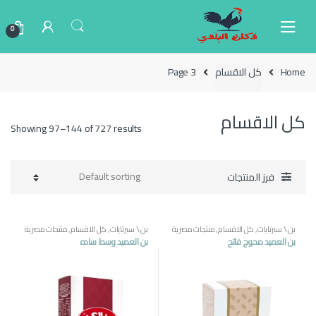
Ski
Ski
t
t
0
navigatio
conten
Home
كل الاقسام
Page 3
كل الاقسام
Showing 97–144 of 727 results
فرز المنتجات
بن \ سبرتايات
,
كل الاقسام
,
منتجات مصرية
بن \ سبرتايات
,
كل الاقسام
,
منتجات مصرية
بن العميد محوج فاتح
بن العميد وسط ساده