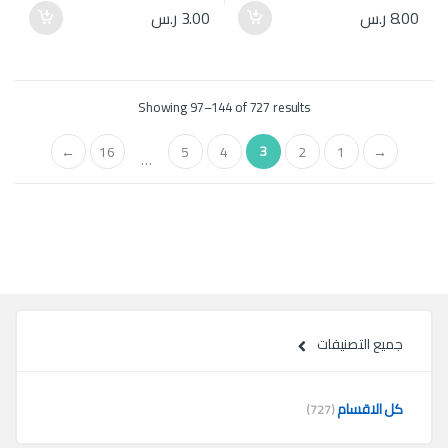
8.00
ر.س
3.00
ر.س
Showing 97–144 of 727 results
3
←
16
5
4
2
1
→
…
جميع التصنيفات
كل الاقسام
(727)