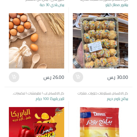
بيتفور ممتاز كيلو
بيض بلدي 30 حبة
30.00
ر.س
26.00
ر.س
كل الاقسام
,
مستلزمات حلويات
,
منتجات
كل الاقسام
,
لب \ مقرمشات \ مكسرات
,
مصرية
منتجات مصرية
بيكنج باودر دريم
تايجر بابريكا 100 جرام