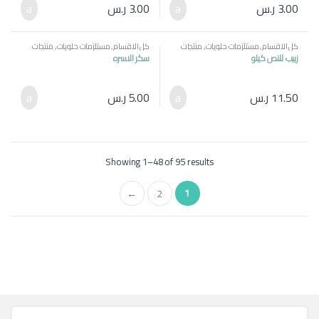
3.00
ر.س
3.00
ر.س
كل الاقسام
,
مستلزمات حلويات
,
منتجات
كل الاقسام
,
مستلزمات حلويات
,
منتجات
مصرية
مصرية
زبيب للنص كيلو
سكر الاسره
11.50
ر.س
5.00
ر.س
Showing 1–48 of 95 results
1
←
2