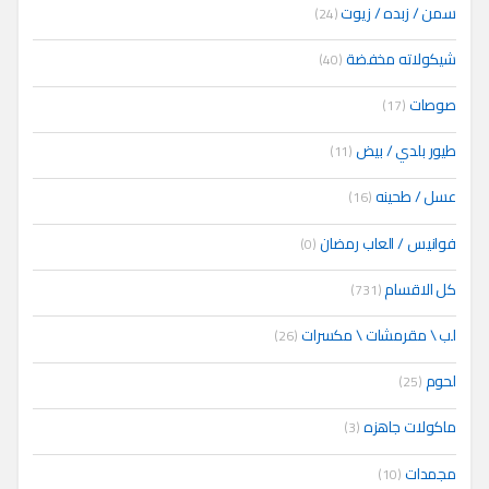
سمن / زبده / زيوت
(24)
شيكولاته مخفضة
(40)
صوصات
(17)
طيور بلدي / بيض
(11)
عسل / طحينه
(16)
فوانيس / العاب رمضان
(0)
كل الاقسام
(731)
لب \ مقرمشات \ مكسرات
(26)
لحوم
(25)
ماكولات جاهزه
(3)
مجمدات
(10)