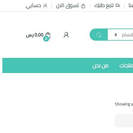
نا
تتبع طلبك
تسوق الان
حسابي
0.00
ر.س
0
نتجات
من نحن
Showing al