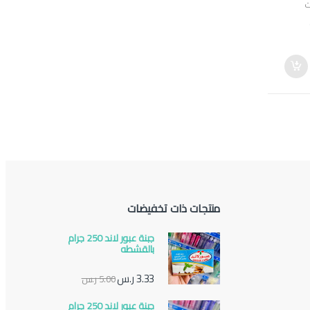
ت
منتجات ذات تخفيضات
جبنة عبور لاند 250 جرام
بالقشطه
3.33
ر.س
5.00
ر.س
جبنة عبور لاند 250 جرام