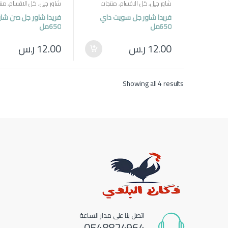
شاور جيل
,
كل الاقسام
,
منتجات
شاور جيل
,
كل الاقسام
,
منت
مصرية
,
منظفات
مصرية
,
منظفات
فريدا شاور جل سويت داي
فريدا شاور جل صن شا
650مل
650مل
12.00
ر.س
12.00
ر.س
Showing all 4 results
اتصل بنا على مدار الساعة
0548824964