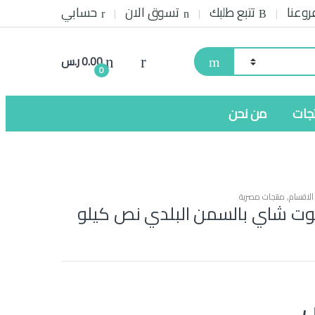
روعنا
تتبع طلبك
تسوق الان
حسابي
0.00
ر.س
0
تجات
من نحن
لاقسام
,
منتجات مصرية
وت شاي بالسمن البلدي نص كيلو