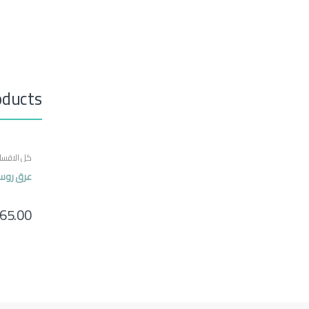
oducts
كل الاقسا
عرق روس
65.00