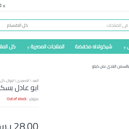
ف
شيكولاته مخفضة
المنتجات المصرية
كل المن
السمن البلدي نص كيلو
العبد \ الصعيدي \ ايتوال
,
كل ا
ابو عادل بسك
متوفر :
Out of stock
28.00
ر.س