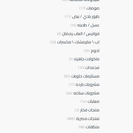
صوصات
(17)
طيور بلدي / بيض
(11)
عسل / طحينه
(16)
فوانيس / العاب رمضان
(0)
لب \ مقرمشات \ مكسرات
(26)
لحوم
(25)
ماكولات جاهزه
(3)
مجمدات
(10)
مستلزمات حلويات
(95)
مشروبات بارده
(17)
مشروبات ساخنه
(49)
معلبات
(14)
منتجات فخار
(3)
منتجات مصرية
(688)
منظفات
(68)