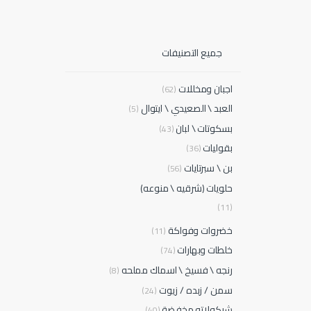
جميع التصنيفات
اجبان ومخللات
(62)
العبد \ الصعيدي \ ايتوال
(5)
بسكوتات \ لبان
(43)
بقوليات
(36)
بن \ سبرتايات
(56)
حلويات (شرقيه \ منوعه)
(11)
خضروات وفواكة
(11)
خلطات وبهارات
(74)
رنجه \ فسيخ \ اسماك مملحه
(8)
سمن / زبده / زيوت
(24)
شيكولاته مخفضة
(40)