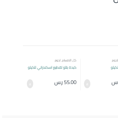
لحوم
كل الاقسام
,
لحوم
لكيلو
كبدة بتلو تقطيع اسكندراني للكيلو
.س
55.00
ر.س