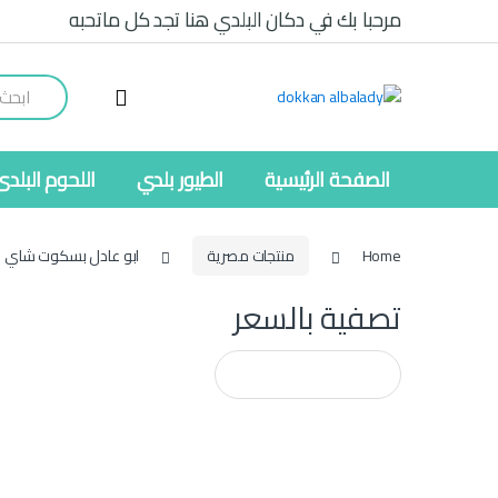
Ski
Ski
مرحبا بك في دكان البلدي هنا تجد كل ماتحبه
t
t
navigatio
conten
Search
for:
الصفحة الرئيسية
الطيور بلدي
اللحوم البلدى
Home
منتجات مصرية
ابو عادل بسكوت شاي ب
تصفية بالسعر