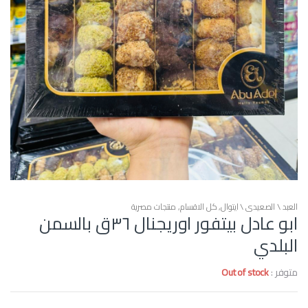
العبد \ الصعيدي \ ايتوال
,
كل الاقسام
,
منتجات مصرية
ابو عادل بيتفور اوريجنال ٣٦ق بالسمن
البلدي
متوفر :
Out of stock