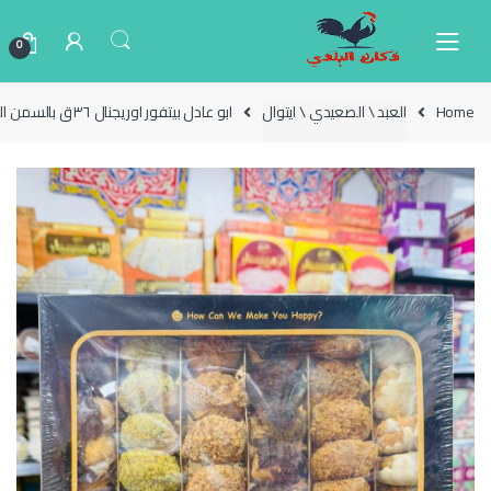
Ski
Ski
t
t
0
navigatio
conten
Home
العبد \ الصعيدي \ ايتوال
ابو عادل بيتفور اوريجنال ٣٦ق بالسمن البلدي