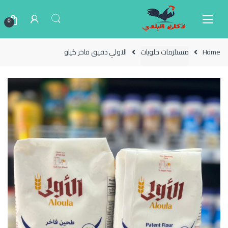
Ski
Ski
t
t
0
navigatio
conten
Home
مستلزمات حلويات
الاولي دقيق فاخر كيلو