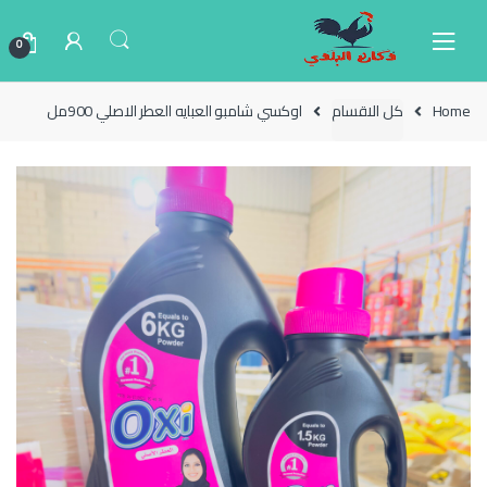
Ski
Ski
t
t
0
navigatio
conten
Home
كل الاقسام
اوكسي شامبو العبايه العطر الاصلي 900مل