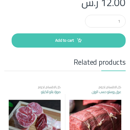
12.00
ر.س
Q
u
a
n
t
Add to cart
i
t
y
Related products
كل الاقسام
,
لحوم
كل الاقسام
,
لحوم
عرق روستو حسب الوزن
موزة بتلو للكيلو