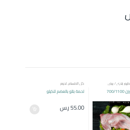
طيور بلدي / بيض
كل الاقسام
,
لحوم
700/1
لحمة بتلو بالعضم للكيلو
55.00
ر.س