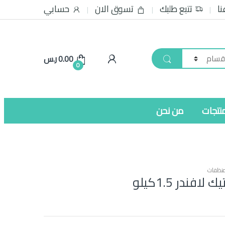
نا
تتبع طلبك
تسوق الان
حسابي
0.00
ر.س
0
نتجات
من نحن
نظفات
فندر 1.5كيلو