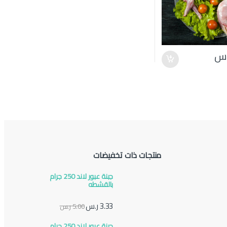
.س
منتجات ذات تخفيضات
جبنة عبور لاند 250 جرام
بالقشطه
3.33
ر.س
5.00
ر.س
جبنة عبور لاند 250 جرام