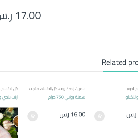
17.00
ر.س
Related pr
م
,
لحوم
سمن / زبده / زيوت
,
كل الاقسام
,
منتجات
كل الاقسام
,
مصرية
 للكيلو
سمنة روابي 750 جرام
ارنب بلدي وزن 100
ر.س
16.00
ر.س