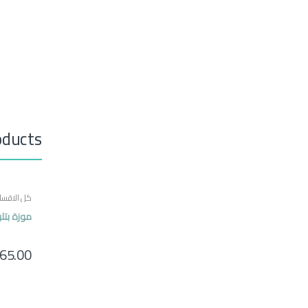
oducts
كل الاقسا
موزة بتلو
65.00