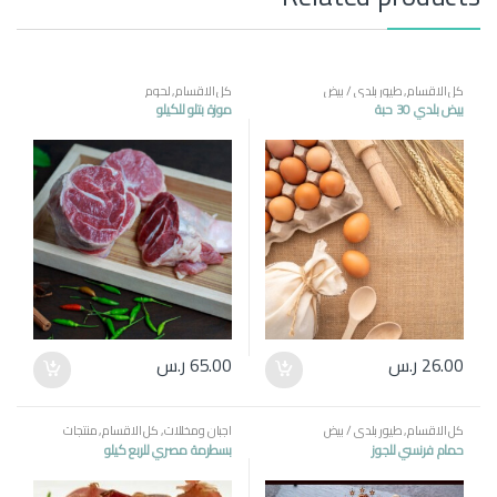
كل الاقسام
,
طيور بلدي / بيض
كل الاقسام
,
لحوم
بيض بلدي 30 حبة
موزة بتلو للكيلو
26.00
ر.س
65.00
ر.س
كل الاقسام
,
طيور بلدي / بيض
اجبان ومخللات
,
كل الاقسام
,
منتجات
مصرية
حمام فرنسي للجوز
بسطرمة مصري للربع كيلو