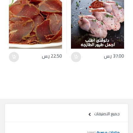
37.00
ر.س
22.50
ر.س
جميع التصنيفات
منتجات مصرية
(688)