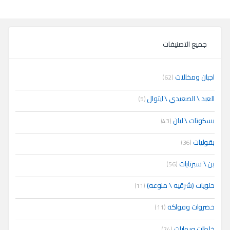
جميع التصنيفات
اجبان ومخللات
(62)
العبد \ الصعيدي \ ايتوال
(5)
بسكوتات \ لبان
(43)
بقوليات
(36)
بن \ سبرتايات
(56)
حلويات (شرقيه \ منوعه)
(11)
خضروات وفواكة
(11)
خلطات وبهارات
(74)