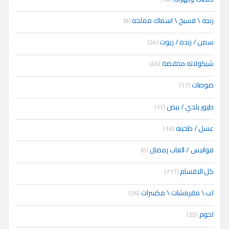
رنجه \ فسيخ \ اسماك مملحه
(8)
سمن / زبده / زيوت
(24)
شيكولاته مخفضة
(40)
صوصات
(17)
طيور بلدي / بيض
(11)
عسل / طحينه
(16)
فوانيس / العاب رمضان
(0)
كل الاقسام
(717)
لب \ مقرمشات \ مكسرات
(26)
لحوم
(25)