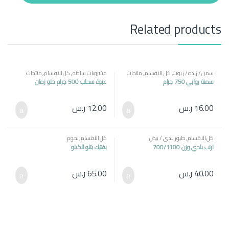
t
y
Related products
سمن / زبده / زيوت
,
كل الاقسام
,
منتجات
مشروبات ساخنه
,
كل الاقسام
,
منتجات
مصرية
مصرية
سمنة روابي 750 جرام
عبوة سحلب 500 جرام حلو زمان
16.00
ر.س
12.00
ر.س
كل الاقسام
,
طيور بلدي / بيض
كل الاقسام
,
لحوم
ارنب بلدي وزن 700/1100
بفتيك بتلو للكيلو
40.00
ر.س
65.00
ر.س