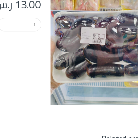
13.00
ر.س
Q
u
a
n
t
i
t
y