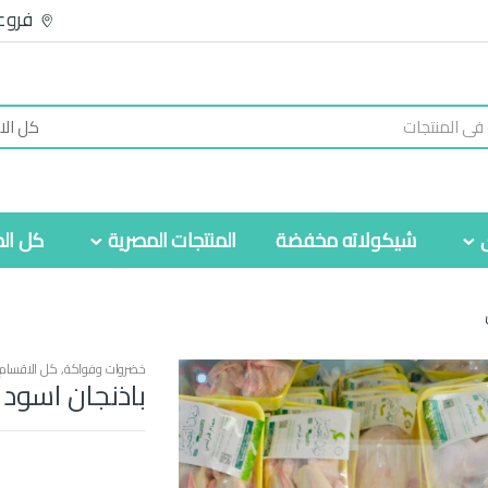
فروع
شيكولاته مخفضة
المنتجات المصرية
كل الم
خضروات وفواكة
,
كل الاقسام
باذنجان اسود 