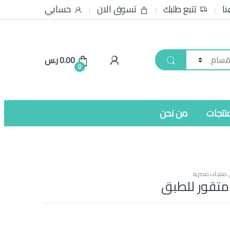
نا
تتبع طلبك
تسوق الان
حسابي
0.00
ر.س
0
نتجات
من نحن
,
منتجات مصرية
متقور للطبق