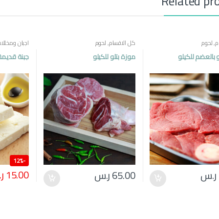
Related pr
م
,
لحوم
كل الاقسام
,
لحوم
اجبان ومخللا
مصرية
 بالعضم للكيلو
موزة بتلو للكيلو
جبنة قديمة
12%
-
15.00
ر
ر.س
65.00
ر.س