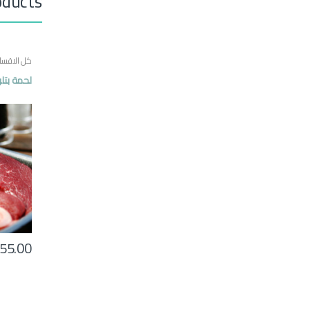
oducts
كل الاقسا
لحمة بتلو
55.00