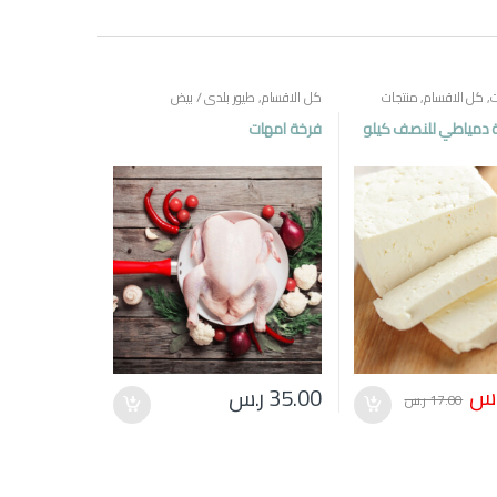
ت
,
كل الاقسام
,
منتجات
كل الاقسام
,
طيور بلدي / بيض
 دمياطي للنصف كيلو
فرخة امهات
.س
35.00
ر.س
17.00
ر.س