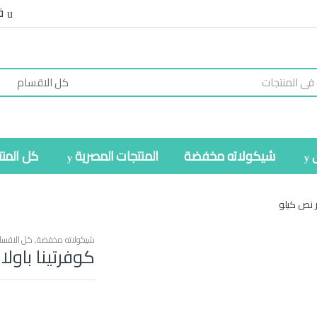
ف
شيكولاته مخفضة
المنتجات المصرية
كل المن
ر نص كيلو
شيكولاته مخفضة
,
كل الاقسا
كوفرتينا باول