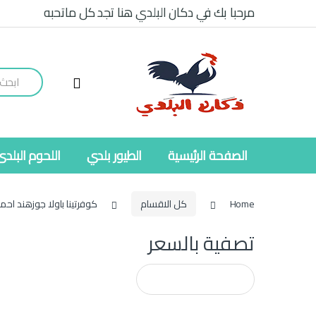
Ski
Ski
مرحبا بك في دكان البلدي هنا تجد كل ماتحبه
t
t
navigatio
conten
Search
for:
الصفحة الرئيسية
الطيور بلدي
اللحوم البلدى
Home
كل الاقسام
كوفرتينا باولا جوزهند احم
تصفية بالسعر