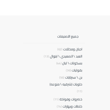
جميع التصنيفات
اجبان ومخللات
(62)
العبد \ الصعيدي \ ايتوال
(13)
بسكوتات \ لبان
(44)
بقوليات
(36)
بن \ سبرتايات
(56)
حلويات (شرقيه \ منوعه)
(11)
خضروات وفواكة
(11)
خلطات وبهارات
(74)