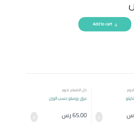
Add to cart
لحوم
كل الاقسام
,
لحوم
لكيلو
عرق روستو حسب الوزن
.س
65.00
ر.س