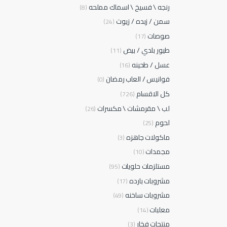
رنجه \ فسيخ \ اسماك مملحه
(8)
سمن / زبده / زيوت
(24)
صوصات
(17)
طيور بلدي / بيض
(11)
عسل / طحينه
(16)
فوانيس / العاب رمضان
(0)
كل الاقسام
(726)
لب \ مقرمشات \ مكسرات
(26)
لحوم
(25)
ماكولات جاهزه
(3)
مجمدات
(10)
مستلزمات حلويات
(95)
مشروبات بارده
(17)
مشروبات ساخنه
(49)
معلبات
(14)
منتجات فخار
(3)