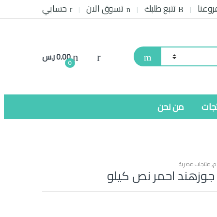
روعنا
تتبع طلبك
تسوق الان
حسابي
0.00
ر.س
0
تجات
من نحن
م
,
منتجات مصرية
ا جوزهند احمر نص كيلو