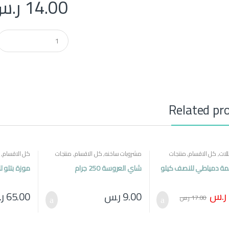
14.00
ر.س
Q
u
a
n
t
i
t
y
Related pr
لات
,
كل الاقسام
,
منتجات
مشروبات ساخنه
,
كل الاقسام
,
منتجات
كل الاقسام
,
مصرية
مة دمياطي للنصف كيلو
شاي العروسة 250 جرام
موزة بتلو ل
ر.س
9.00
ر.س
65.00
ر
17.00
ر.س