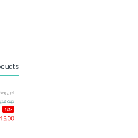
oducts
اجبان ومخل
مصرية
جبنة قدي
12%
-
15.00