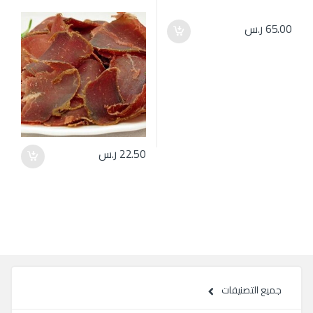
65.00
ر.س
22.50
ر.س
جميع التصنيفات