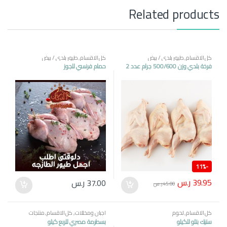
Related products
كل الاقسام
,
طيور بلدي / بيض
كل الاقسام
,
طيور بلدي / بيض
فرخة بلدي وزن 500/600 جرام عدد 2
حمام فرنسي للجوز
11%
-
39.95
ر.س
37.00
ر.س
45.00
ر.س
كل الاقسام
,
لحوم
اجبان ومخللات
,
كل الاقسام
,
منتجات
مصرية
ستيك بتلو للكيلو
بسطرمة مصري للربع كيلو