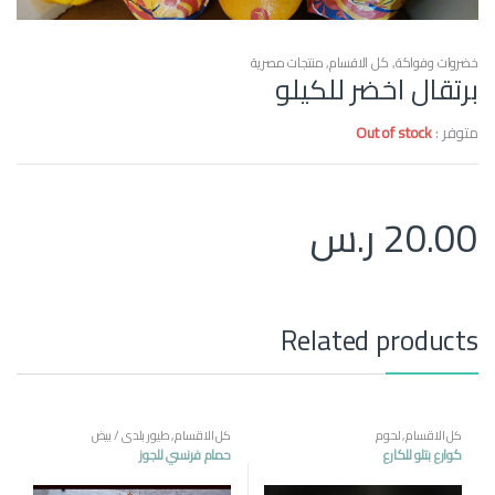
خضروات وفواكة
,
كل الاقسام
,
منتجات مصرية
برتقال اخضر للكيلو
متوفر :
Out of stock
20.00
ر.س
Related products
كل الاقسام
,
لحوم
كل الاقسام
,
طيور بلدي / بيض
كوارع بتلو للكارع
حمام فرنسي للجوز