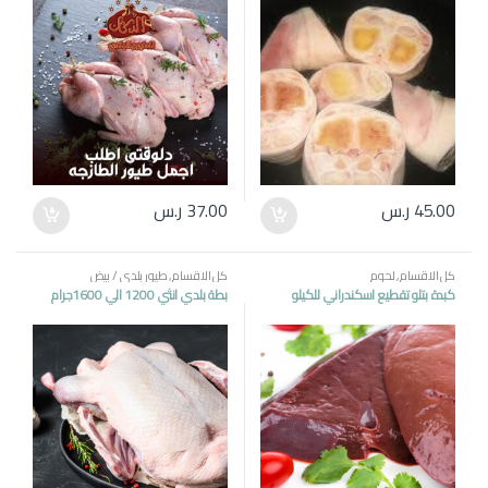
45.00
ر.س
37.00
ر.س
كل الاقسام
,
لحوم
كل الاقسام
,
طيور بلدي / بيض
كبدة بتلو تقطيع اسكندراني للكيلو
بطة بلدي انثي 1200 الي 1600جرام