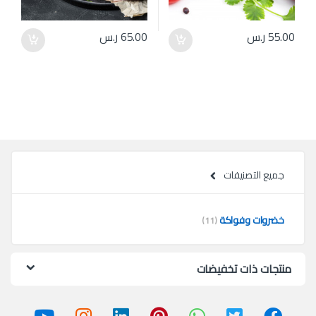
55.00
ر.س
65.00
ر.س
جميع التصنيفات
خضروات وفواكة
(11)
منتجات ذات تخفيضات