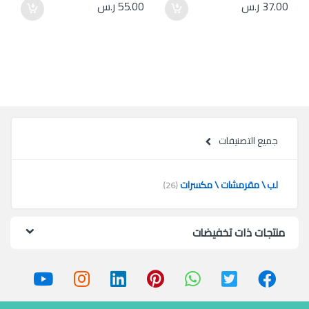
37.00
ر.س
55.00
ر.س
جميع التصنيفات
لب \ مقرمشات \ مكسرات
(26)
منتجات ذات تخفيضات