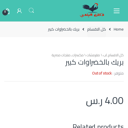
Ski
Ski
t
t
0
navigatio
conten
Home
كل الاقسام
بريك بالخضراوات كبير
كل الاقسام
,
لب \ مقرمشات \ مكسرات
,
منتجات مصرية
بريك بالخضراوات كبير
متوفر :
Out of stock
4.00
ر.س
Related products