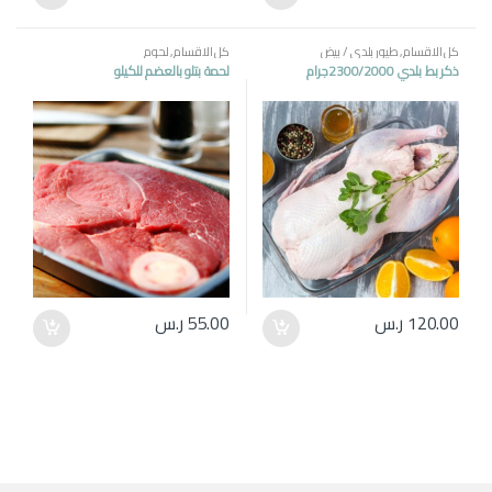
كل الاقسام
,
طيور بلدي / بيض
كل الاقسام
,
لحوم
ذكر بط بلدي 2300/2000جرام
لحمة بتلو بالعضم للكيلو
120.00
ر.س
55.00
ر.س