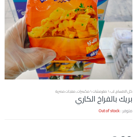
كل الاقسام
,
لب \ مقرمشات \ مكسرات
,
منتجات مصرية
بريك بالفراخ الكاري
متوفر :
Out of stock