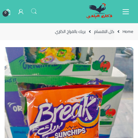
Ski
Ski
t
t
0
navigatio
conten
Home
كل الاقسام
بريك بالفراخ الكاري