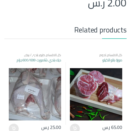
2.00
ر.س
Related products
كل الاقسام
,
لحوم
كل الاقسام
,
طيور بلدي / بيض
موزة بتلو للكيلو
ديك بلدي شامورت 600/699جرام
65.00
ر.س
25.00
ر.س