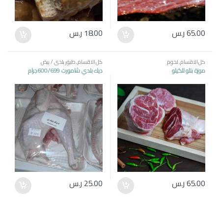
65.00
ر.س
18.00
ر.س
كل الاقسام
,
لحوم
كل الاقسام
,
طيور بلدي / بيض
موزة بتلو للكيلو
ديك بلدي شامورت 600/699جرام
65.00
ر.س
25.00
ر.س