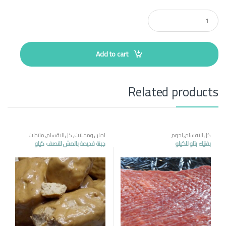
Q
u
a
n
t
Add to cart
i
t
y
Related products
كل الاقسام
,
لحوم
اجبان ومخللات
,
كل الاقسام
,
منتجات
مصرية
بفتيك بتلو للكيلو
جبنة قديمة بالمش للنصف كيلو