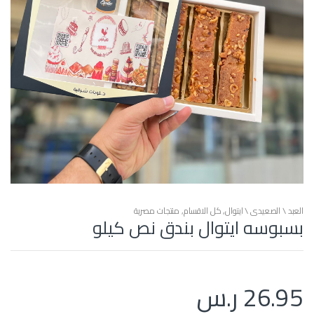
العبد \ الصعيدي \ ايتوال
,
كل الاقسام
,
منتجات مصرية
بسبوسه ايتوال بندق نص كيلو
26.95
ر.س