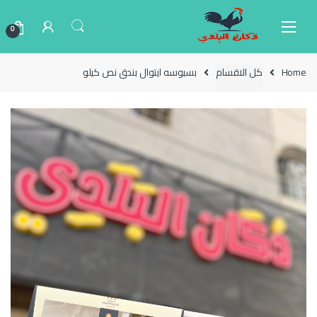
Ski
Ski
t
t
0
navigatio
conten
Home
كل الاقسام
بسبوسه ايتوال بندق نص كيلو