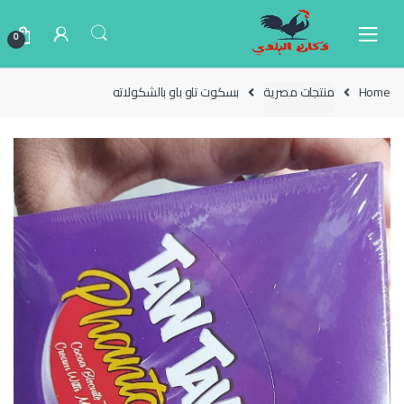
Ski
Ski
t
t
0
navigatio
conten
Home
منتجات مصرية
بسكوت تاو باو بالشكولاته