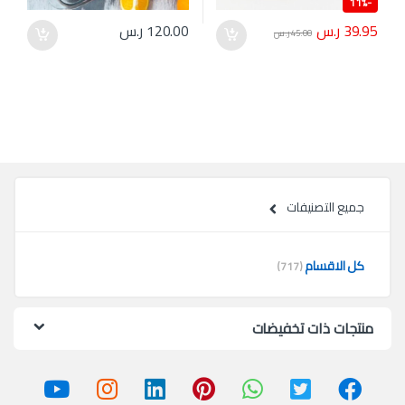
11%
-
39.95
ر.س
120.00
ر.س
45.00
ر.س
جميع التصنيفات
كل الاقسام
(717)
منتجات ذات تخفيضات