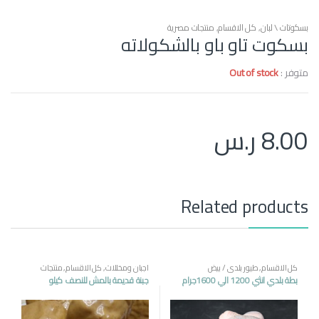
بسكوتات \ لبان
,
كل الاقسام
,
منتجات مصرية
بسكوت تاو باو بالشكولاته
متوفر :
Out of stock
8.00
ر.س
Related products
كل الاقسام
,
طيور بلدي / بيض
اجبان ومخللات
,
كل الاقسام
,
منتجات
مصرية
بطة بلدي انثي 1200 الي 1600جرام
جبنة قديمة بالمش للنصف كيلو