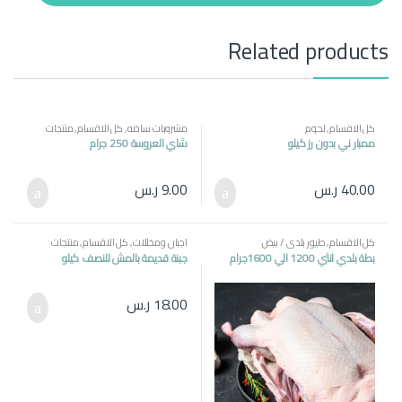
t
y
Related products
كل الاقسام
,
لحوم
مشروبات ساخنه
,
كل الاقسام
,
منتجات
مصرية
ممبار ني بدون رز كيلو
شاي العروسة 250 جرام
40.00
ر.س
9.00
ر.س
كل الاقسام
,
طيور بلدي / بيض
اجبان ومخللات
,
كل الاقسام
,
منتجات
مصرية
بطة بلدي انثي 1200 الي 1600جرام
جبنة قديمة بالمش للنصف كيلو
18.00
ر.س