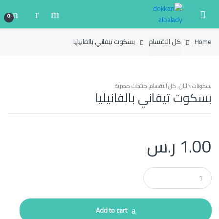
Ski
Ski
t
t
0
navigatio
conten
Home
كل الاقسام
بسكوت تيفاني بالفانيليا
بسكوتات \ لبان
,
كل الاقسام
,
منتجات مصرية
بسكوت تيفاني بالفانيليا
1.00
ر.س
Q
u
a
n
t
Add to cart
i