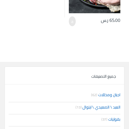
65.00
ر.س
جميع التصنيفات
اجبان ومخللات
(62)
العبد \ الصعيدي \ ايتوال
(13)
بقوليات
(37)