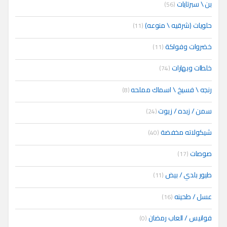
بن \ سبرتايات
(56)
حلويات (شرقيه \ منوعه)
(11)
خضروات وفواكة
(11)
خلطات وبهارات
(74)
رنجه \ فسيخ \ اسماك مملحه
(8)
سمن / زبده / زيوت
(24)
شيكولاته مخفضة
(40)
صوصات
(17)
طيور بلدي / بيض
(11)
عسل / طحينه
(16)
فوانيس / العاب رمضان
(0)