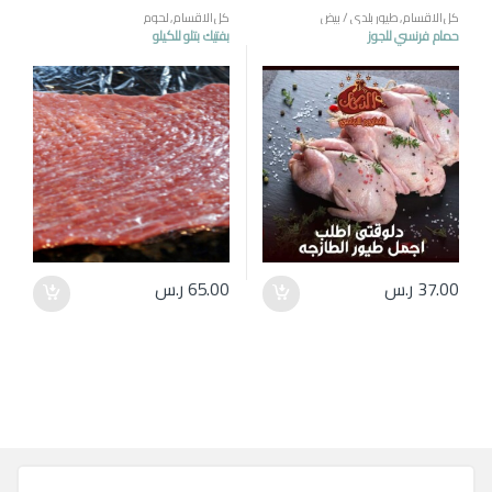
كل الاقسام
,
طيور بلدي / بيض
كل الاقسام
,
لحوم
حمام فرنسي للجوز
بفتيك بتلو للكيلو
37.00
ر.س
65.00
ر.س