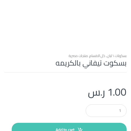
بسكوتات \ لبان
,
كل الاقسام
,
منتجات مصرية
بسكوت تيفاني بالكريمه
1.00
ر.س
Q
u
a
n
t
Add to cart