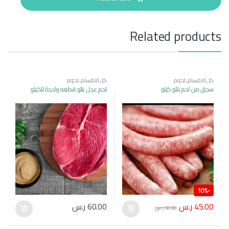
i
t
y
Related products
كل الاقسام
,
لحوم
كل الاقسام
,
لحوم
سجق من لحم بتلو كيلو
لحم عجل بتلو قطعه واحدة للكيلو
10%
-
45.00
ر.س
60.00
ر.س
50.00
ر.س