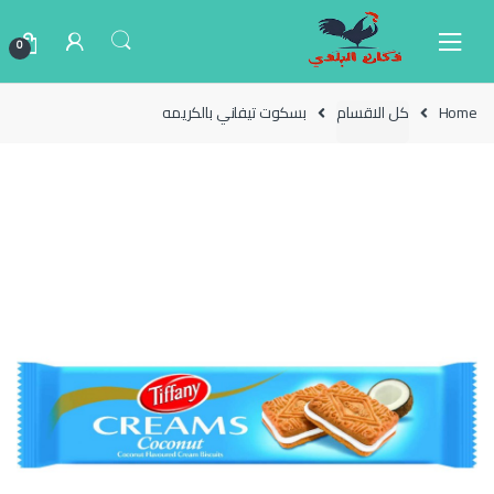
Ski
Ski
t
t
0
navigatio
conten
Home
كل الاقسام
بسكوت تيفاني بالكريمه