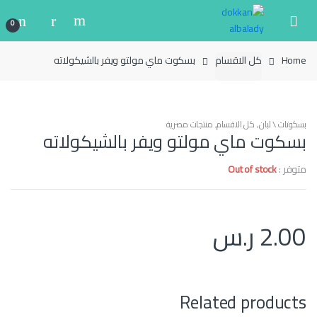
Ski
Ski
t
t
0
navigatio
conten
Home
كل الاقسام
بسكوت ماي مولتو ويفر بالشيكولاته
بسكوتات \ لبان
,
كل الاقسام
,
منتجات مصرية
بسكوت ماي مولتو ويفر بالشيكولاته
متوفر :
Out of stock
2.00
ر.س
Related products