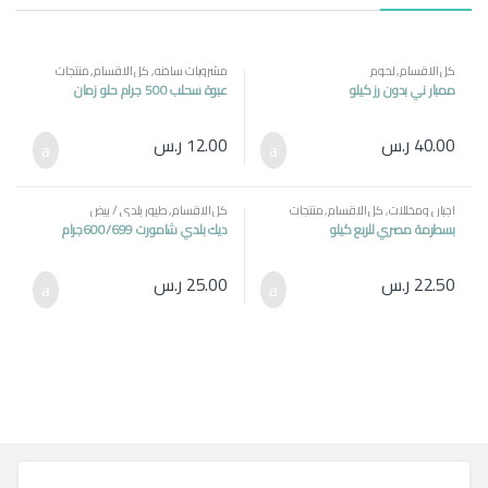
كل الاقسام
,
لحوم
مشروبات ساخنه
,
كل الاقسام
,
منتجات
مصرية
ممبار ني بدون رز كيلو
عبوة سحلب 500 جرام حلو زمان
40.00
ر.س
12.00
ر.س
اجبان ومخللات
,
كل الاقسام
,
منتجات
كل الاقسام
,
طيور بلدي / بيض
مصرية
بسطرمة مصري للربع كيلو
ديك بلدي شامورت 600/699جرام
22.50
ر.س
25.00
ر.س