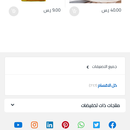
40.00
ر.س
9.00
ر.س
جميع التصنيفات
كل الاقسام
(717)
منتجات ذات تخفيضات