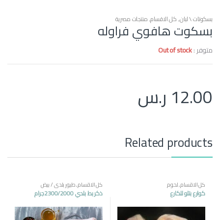
بسكوتات \ لبان
,
كل الاقسام
,
منتجات مصرية
بسكوت هافوي فراوله
متوفر :
Out of stock
12.00
ر.س
Related products
كل الاقسام
,
لحوم
كل الاقسام
,
طيور بلدي / بيض
كوارع بتلو للكارع
ذكر بط بلدي 2300/2000جرام