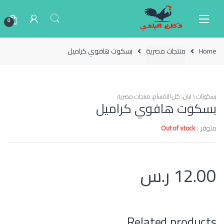
Ski
Ski
t
t
0
navigatio
conten
Home
منتجات مصرية
بسكوت هافوي كراميل
بسكوتات \ لبان
,
كل الاقسام
,
منتجات مصرية
بسكوت هافوي كراميل
متوفر :
Out of stock
12.00
ر.س
Related products