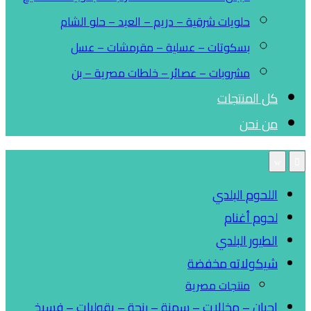
حلويات شرقية – دريم – العبد – حلو الشام
بسكوتات – عسلية – مقرمشات – عسل
مشروبات – عصائر – خلطات مصرية – بن
كل المنتجات
من نحن
اللحوم البلدي
لحوم أغنام
الطيور البلدي
شيكولاته مخفضة
منتجات مصرية
اجبان – مخللات – سمنة – رنجة – بقوليات – فسيخ