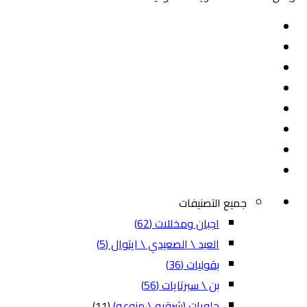
جميع التصنيفات
اجبان ومخللات
(62)
العبد \ الصعيدي \ ايتوال
(5)
بقوليات
(36)
بن \ سبرتايات
(56)
حلويات (شرقيه \ منوعه)
(11)