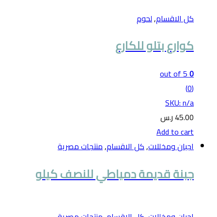
كل الاقسام
,
لحوم
كوارع بتلو للكارع
out of 5
0
(0)
SKU: n/a
45.00
ر.س
Add to cart
اجبان ومخللات
,
كل الاقسام
,
منتجات مصرية
جبنة قديمة دمياطي للنصف كيلو
اجبان ومخللات
,
كل الاقسام
,
منتجات مصرية