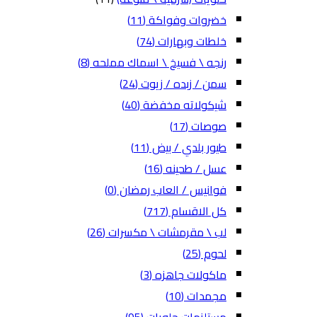
خضروات وفواكة
(11)
خلطات وبهارات
(74)
رنجه \ فسيخ \ اسماك مملحه
(8)
سمن / زبده / زيوت
(24)
شيكولاته مخفضة
(40)
صوصات
(17)
طيور بلدي / بيض
(11)
عسل / طحينه
(16)
فوانيس / العاب رمضان
(0)
كل الاقسام
(717)
لب \ مقرمشات \ مكسرات
(26)
لحوم
(25)
ماكولات جاهزه
(3)
مجمدات
(10)
مستلزمات حلويات
(95)