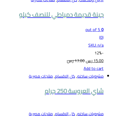
جبنة قديمة دمياطي للنصف كيلو
out of 5
0
(0)
SKU: n/a
12%
-
15.00
ر.س
17.00
ر.س
Add to cart
مشروبات ساخنه
,
كل الاقسام
,
منتجات مصرية
شاي العروسة 250 جرام
مشروبات ساخنه
,
كل الاقسام
,
منتجات مصرية