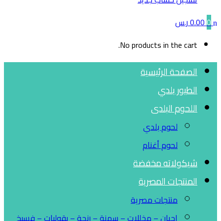
0
0.00
ر.س
No products in the cart.
الصفحة الرئيسية
الطيور بلدي
اللحوم البلدى
لحوم بلدي
لحوم أغنام
شيكولاته مخفضة
المنتجات المصرية
منتجات مصرية
اجبان – مخللات – سمنة – رنجة – بقوليات – فسيخ