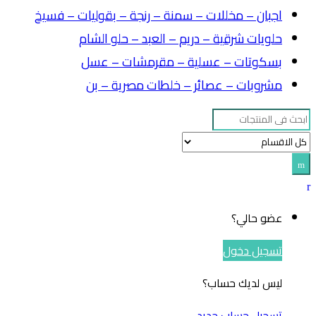
اجبان – مخللات – سمنة – رنجة – بقوليات – فسيخ
حلويات شرقية – دريم – العبد – حلو الشام
بسكوتات – عسلية – مقرمشات – عسل
مشروبات – عصائر – خلطات مصرية – بن
Search
for:
عضو حالي؟
تسجيل دخول
ليس لديك حساب؟
تسجيل حساب جديد