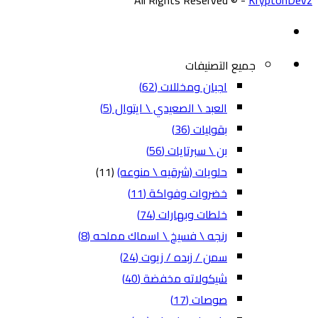
All Rights Reserved © -
KryptonDevz
جميع التصنيفات
اجبان ومخللات
(62)
العبد \ الصعيدي \ ايتوال
(5)
بقوليات
(36)
بن \ سبرتايات
(56)
حلويات (شرقيه \ منوعه)
(11)
خضروات وفواكة
(11)
خلطات وبهارات
(74)
رنجه \ فسيخ \ اسماك مملحه
(8)
سمن / زبده / زيوت
(24)
شيكولاته مخفضة
(40)
صوصات
(17)