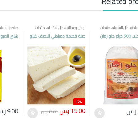
Related pr
اخنه
,
كل الاقسام
,
منتجات
اجبان ومخللات
,
كل الاقسام
,
منتجات
مشروبات ساخ
مصرية
مصرية
 حلو زمان
جبنة قديمة دمياطي للنصف كيلو
شاي العروسة 250
12%
-
15.00
ر.س
ر.س
9.00
ر.
17.00
ر.س