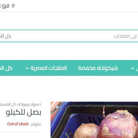
فروع
شيكولاته مخفضة
المنتجات المصرية
كل الم
خضروات وفواكة
,
كل الاقسام
بصل للكيلو
متوفر :
Out of stock