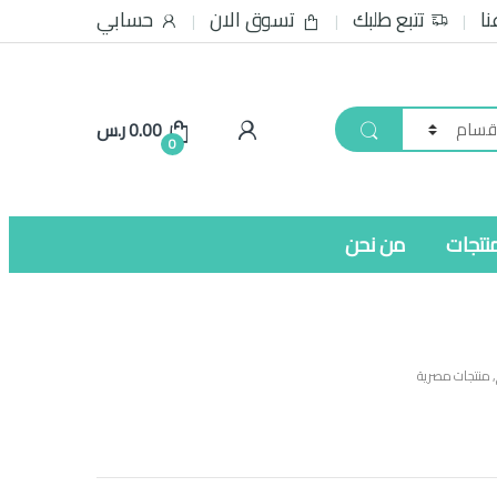
نا
تتبع طلبك
تسوق الان
حسابي
0.00
ر.س
0
نتجات
من نحن
,
منتجات مصرية