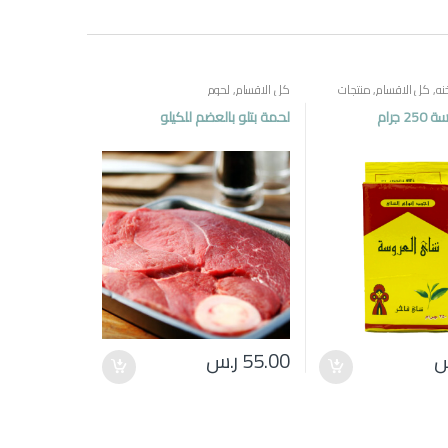
نه
,
كل الاقسام
,
منتجات
كل الاقسام
,
لحوم
 جرام
لحمة بتلو بالعضم للكيلو
س
55.00
ر.س