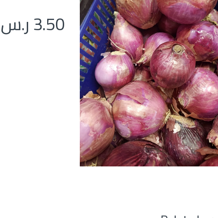
3.50
ر.س