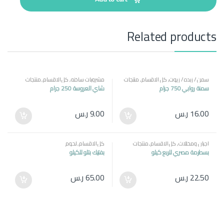
i
t
y
Related products
سمن / زبده / زيوت
,
كل الاقسام
,
منتجات
مشروبات ساخنه
,
كل الاقسام
,
منتجات
مصرية
مصرية
سمنة روابي 750 جرام
شاي العروسة 250 جرام
16.00
ر.س
9.00
ر.س
اجبان ومخللات
,
كل الاقسام
,
منتجات
كل الاقسام
,
لحوم
مصرية
بسطرمة مصري للربع كيلو
بفتيك بتلو للكيلو
22.50
ر.س
65.00
ر.س