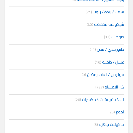
سمن / زبده / زيوت
(24)
شيكولاته مخفضة
(40)
صوصات
(17)
طيور بلدي / بيض
(11)
عسل / طحينه
(16)
فوانيس / العاب رمضان
(0)
كل الاقسام
(727)
لب \ مقرمشات \ مكسرات
(26)
لحوم
(25)
ماكولات جاهزه
(3)