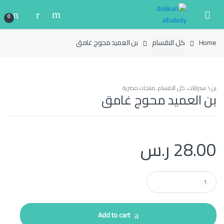
Ski
Ski
t
t
0
navigatio
conten
Home
كل الاقسام
بن العميد محوج غامق
بن \ سبرتايات
,
كل الاقسام
,
منتجات مصرية
بن العميد محوج غامق
28.00
ر.س
Q
u
a
n
t
Add to cart
i