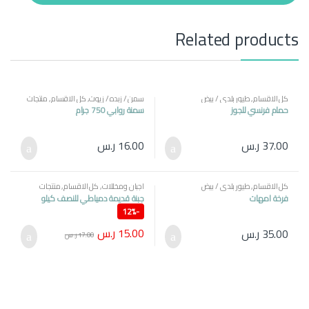
t
y
Related products
كل الاقسام
,
طيور بلدي / بيض
سمن / زبده / زيوت
,
كل الاقسام
,
منتجات
مصرية
حمام فرنسي للجوز
سمنة روابي 750 جرام
37.00
ر.س
16.00
ر.س
كل الاقسام
,
طيور بلدي / بيض
اجبان ومخللات
,
كل الاقسام
,
منتجات
مصرية
فرخة امهات
جبنة قديمة دمياطي للنصف كيلو
12%
-
15.00
ر.س
35.00
ر.س
17.00
ر.س