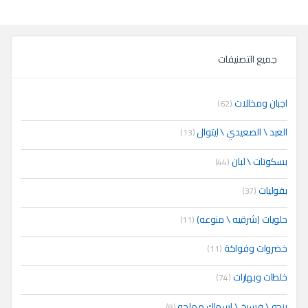
جميع التصنيفات
اجبان ومخللات
(62)
العبد \ الصعيدي \ ايتوال
(13)
بسكوتات \ لبان
(44)
بقوليات
(37)
حلويات (شرقيه \ منوعه)
(11)
خضروات وفواكة
(11)
خلطات وبهارات
(74)
رنجه \ فسيخ \ اسماك مملحه
(8)