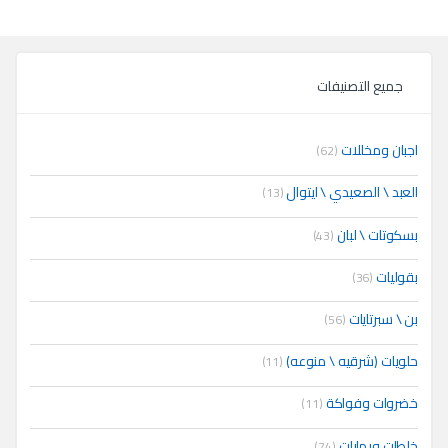
جميع التصنيفات
اجبان ومخللات
(62)
العبد \ الصعيدي \ ايتوال
(13)
بسكوتات \ لبان
(43)
بقوليات
(36)
بن \ سبرتايات
(56)
حلويات (شرقيه \ منوعه)
(11)
خضروات وفواكة
(11)
خلطات وبهارات
(74)