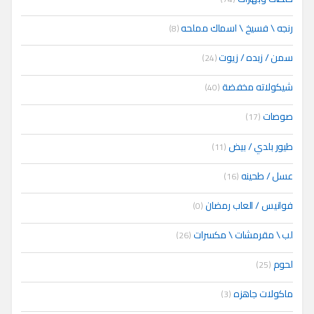
رنجه \ فسيخ \ اسماك مملحه
(8)
سمن / زبده / زيوت
(24)
شيكولاته مخفضة
(40)
صوصات
(17)
طيور بلدي / بيض
(11)
عسل / طحينه
(16)
فوانيس / العاب رمضان
(0)
لب \ مقرمشات \ مكسرات
(26)
لحوم
(25)
ماكولات جاهزه
(3)