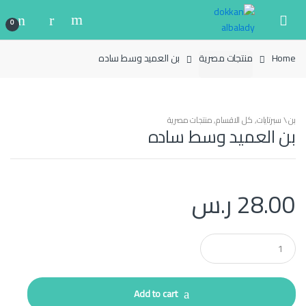
Ski
Ski
t
t
0
navigatio
conten
Home
منتجات مصرية
بن العميد وسط ساده
بن \ سبرتايات
,
كل الاقسام
,
منتجات مصرية
بن العميد وسط ساده
28.00
ر.س
Q
u
a
n
t
Add to cart
i