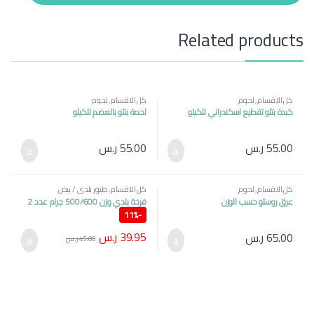
t
y
Related products
كل الاقسام
,
لحوم
كل الاقسام
,
لحوم
كبدة بتلو تقطيع اسكندراني للكيلو
لحمة بتلو بالعضم للكيلو
55.00
ر.س
55.00
ر.س
كل الاقسام
,
لحوم
كل الاقسام
,
طيور بلدي / بيض
عرق روستو حسب الوزن
فرخة بلدي وزن 500/600 جرام عدد 2
11%
-
39.95
ر.س
65.00
ر.س
45.00
ر.س