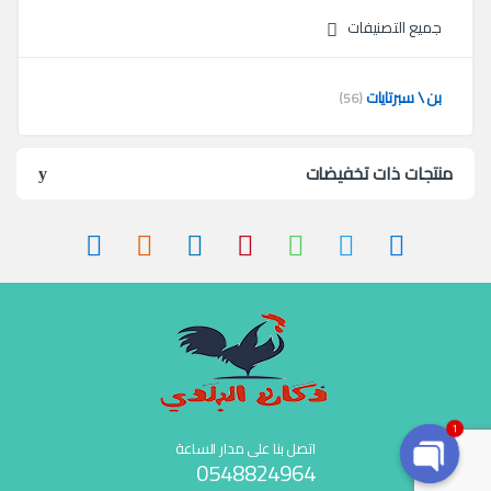
جميع التصنيفات
بن \ سبرتايات
(56)
منتجات ذات تخفيضات
1
اتصل بنا على مدار الساعة
0548824964