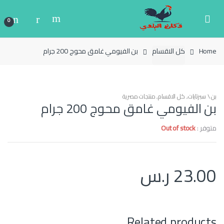
Ski
Ski
t
t
0
navigatio
conten
Home
كل الاقسام
بن الفيومي غامق محوج 200 جرام
بن \ سبرتايات
,
كل الاقسام
,
منتجات مصرية
بن الفيومي غامق محوج 200 جرام
متوفر :
Out of stock
23.00
ر.س
Related products