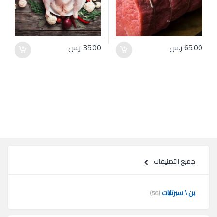
65.00
ر.س
35.00
ر.س
جميع التصنيفات
بن \ سبرتايات
(56)