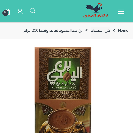
Ski
Ski
t
t
0
navigatio
conten
Home
كل الاقسام
بن عبدالمعبود سادة وسط 200 جرام