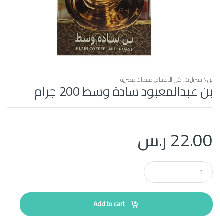
بن \ سبرتايات
,
كل الاقسام
,
منتجات مصرية
بن عبدالمعبود سادة وسط 200 جرام
22.00
ر.س
Q
u
a
n
t
Add to cart
i
t