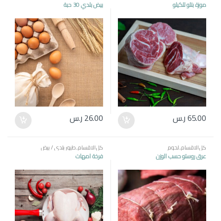
موزة بتلو للكيلو
بيض بلدي 30 حبة
65.00
ر.س
26.00
ر.س
كل الاقسام
,
لحوم
كل الاقسام
,
طيور بلدي / بيض
عرق روستو حسب الوزن
فرخة امهات