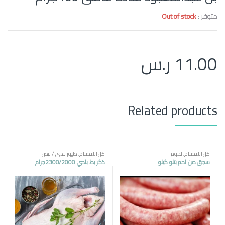
متوفر :
Out of stock
11.00
ر.س
Related products
كل الاقسام
,
لحوم
كل الاقسام
,
طيور بلدي / بيض
سجق من لحم بتلو كيلو
ذكر بط بلدي 2300/2000جرام