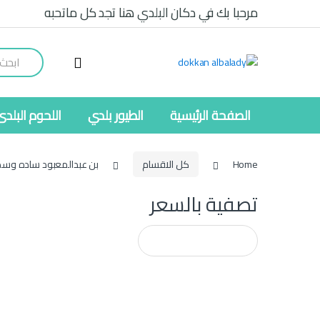
Ski
Ski
مرحبا بك في دكان البلدي هنا تجد كل ماتحبه
t
t
navigatio
conten
Search
for:
الصفحة الرئيسية
الطيور بلدي
اللحوم البلدى
Home
كل الاقسام
بن عبدالمعبود ساده وسط 100جر
تصفية بالسعر