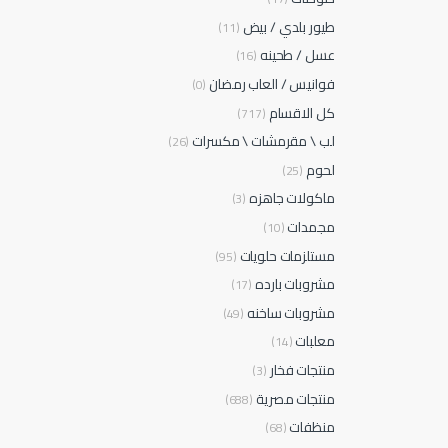
طيور بلدي / بيض
(11)
عسل / طحينه
(16)
فوانيس / العاب رمضان
(0)
كل الاقسام
(717)
لب \ مقرمشات \ مكسرات
(26)
لحوم
(25)
ماكولات جاهزه
(3)
مجمدات
(10)
مستلزمات حلويات
(95)
مشروبات بارده
(17)
مشروبات ساخنه
(49)
معلبات
(14)
منتجات فخار
(3)
منتجات مصرية
(688)
منظفات
(68)