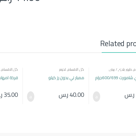
Related pr
م
,
طيور بلدي / بيض
كل الاقسام
,
لحوم
كل الاقسام
,
ورت 600/699جرام
ممبار ني بدون رز كيلو
فرخة امها
ر.س
40.00
ر.س
35.00
ر