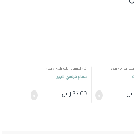
طيور بلدي / بيض
كل الاقسام
,
طيور بلدي / بيض
ت
حمام فرنسي للجوز
.س
37.00
ر.س