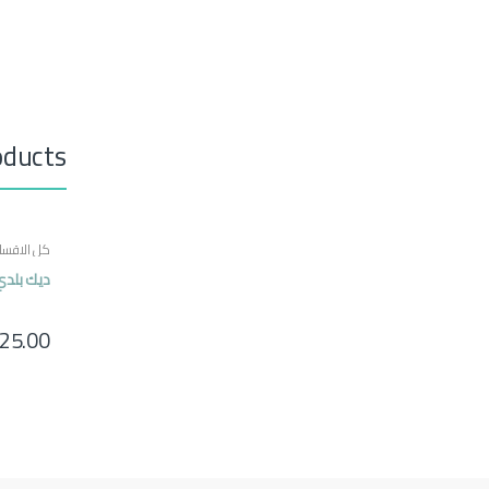
oducts
كل الاقسا
ديك بلدي شام
25.00