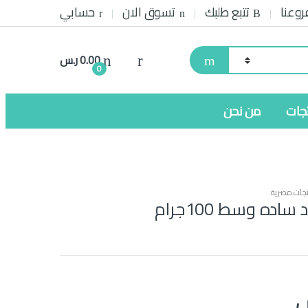
روعنا
تتبع طلبك
تسوق الان
حسابي
0.00
ر.س
0
تجات
من نحن
جات مصرية
اده وسط 100جرام