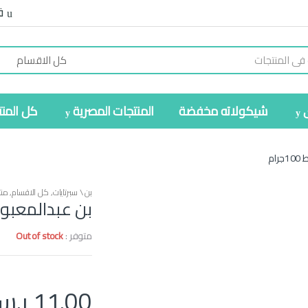
ف
شيكولاته مخفضة
المنتجات المصرية
كل المن
ام
بن \ سبرتايات
,
كل الاقسام
,
منت
بن عبدالمعبود س
متوفر :
Out of stock
11.00
ر.س