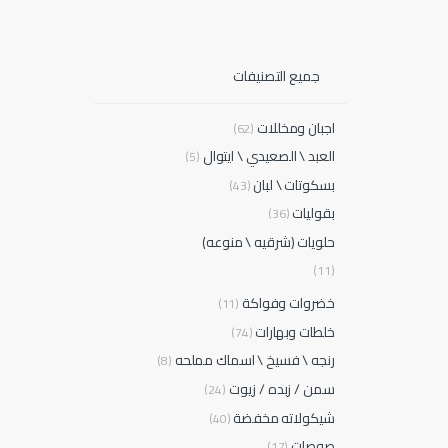
جميع التصنيفات
اجبان ومخللات
(62)
العبد \ الصعيدي \ ايتوال
(5)
بسكوتات \ لبان
(43)
بقوليات
(36)
حلويات (شرقيه \ منوعه)
(11)
خضروات وفواكة
(11)
خلطات وبهارات
(74)
رنجه \ فسيخ \ اسماك مملحه
(8)
سمن / زبده / زيوت
(24)
شيكولاته مخفضة
(40)
صوصات
(17)