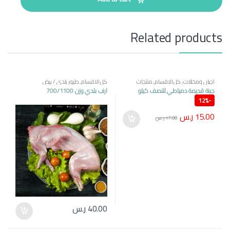
i
t
y
Related products
اجبان ومخللات
,
كل الاقسام
,
منتجات
كل الاقسام
,
طيور بلدي / بيض
مصرية
جبنة قديمة دمياطي للنصف كيلو
ارنب بلدي وزن 700/1100
12%
-
15.00
ر.س
17.00
ر.س
40.00
ر.س