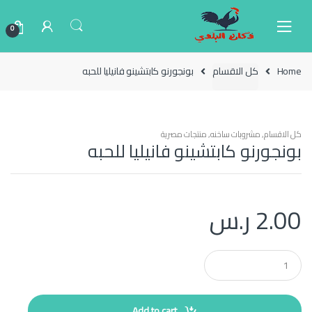
Ski
Ski
t
t
0
navigatio
conten
Home
كل الاقسام
بونجورنو كابتشينو فانيليا للحبه
كل الاقسام
,
مشروبات ساخنه
,
منتجات مصرية
بونجورنو كابتشينو فانيليا للحبه
2.00
ر.س
Q
u
a
n
t
Add to cart