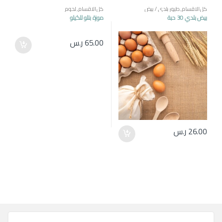
كل الاقسام
,
طيور بلدي / بيض
كل الاقسام
,
لحوم
بيض بلدي 30 حبة
موزة بتلو للكيلو
65.00
ر.س
26.00
ر.س