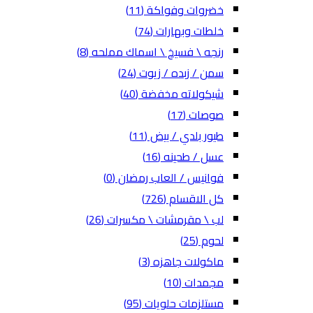
خضروات وفواكة
(11)
خلطات وبهارات
(74)
رنجه \ فسيخ \ اسماك مملحه
(8)
سمن / زبده / زيوت
(24)
شيكولاته مخفضة
(40)
صوصات
(17)
طيور بلدي / بيض
(11)
عسل / طحينه
(16)
فوانيس / العاب رمضان
(0)
كل الاقسام
(726)
لب \ مقرمشات \ مكسرات
(26)
لحوم
(25)
ماكولات جاهزه
(3)
مجمدات
(10)
مستلزمات حلويات
(95)