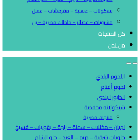
بسكوتات – عسلية – مقرمشات – عسل
مشروبات – عصائر – خلطات مصرية – بن
كل المنتجات
من نحن
اللحوم البلدي
لحوم أغنام
الطيور البلدي
شيكولاته مخفضة
منتجات مصرية
اجبان – مخللات – سمنة – رنجة – بقوليات – فسيخ
حلويات شرقية – دريم – العبد – حلو الشام