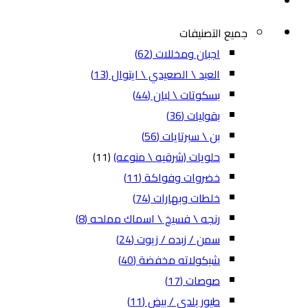
جميع التصنيفات
اجبان ومخللات
(62)
العبد \ الصعيدي \ ايتوال
(13)
بسكوتات \ لبان
(44)
بقوليات
(36)
بن \ سبرتايات
(56)
حلويات (شرقيه \ منوعه)
(11)
خضروات وفواكة
(11)
خلطات وبهارات
(74)
رنجه \ فسيخ \ اسماك مملحه
(8)
سمن / زبده / زيوت
(24)
شيكولاته مخفضة
(40)
صوصات
(17)
طيور بلدي / بيض
(11)