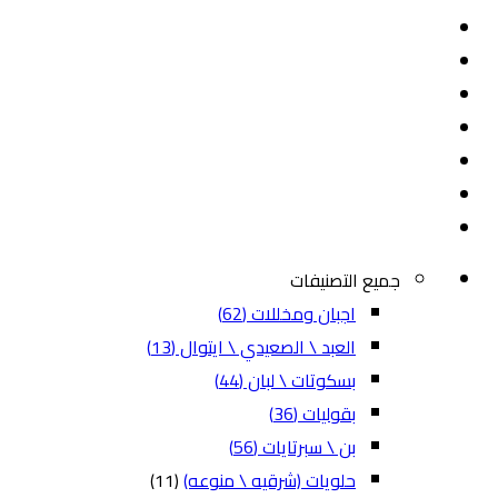
جميع التصنيفات
اجبان ومخللات
(62)
العبد \ الصعيدي \ ايتوال
(13)
بسكوتات \ لبان
(44)
بقوليات
(36)
بن \ سبرتايات
(56)
حلويات (شرقيه \ منوعه)
(11)