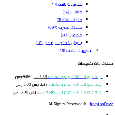
مشروبات بارده
(17)
معلبات
(14)
منتجات فخار
(3)
منتجات مصرية
(697)
منظفات
(68)
ياميش \ منتجات رمضان
(10)
مشروبات ساخنه
(49)
منتجات ذات تخفيضات
جبنة عبور لاند 250 جرام بالقشطه
3.33
ر.س
5.00
ر.س
جبنة عبور لاند 250 جرام بالفلمنك
3.33
ر.س
5.00
ر.س
جبنة عبور لاند 250 جرام بالبسطرمه
3.33
ر.س
5.00
ر.س
All Rights Reserved © -
KryptonDevz