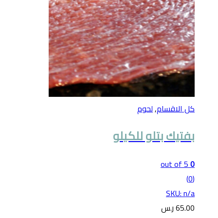
كل الاقسام
,
لحوم
بفتيك بتلو للكيلو
out of 5
0
(0)
SKU: n/a
65.00
ر.س