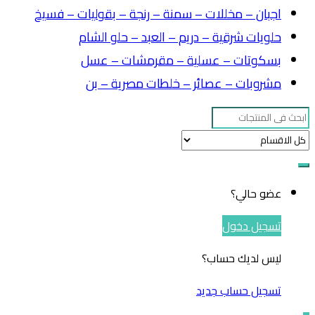
اجبان – مخللات – سمنة – رنجة – بقوليات – فسيخ
حلويات شرقية – دريم – العبد – حلو الشام
بسكوتات – عسلية – مقرمشات – عسل
مشروبات – عصائر – خلطات مصرية – بن
Search
for:
عضو حالي؟
تسجيل دخول
ليس لديك حساب؟
تسجيل حساب جديد