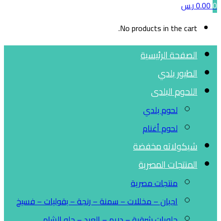
0
0.00
ر.س
No products in the cart.
الصفحة الرئيسية
الطيور بلدي
اللحوم البلدى
لحوم بلدي
لحوم أغنام
شيكولاته مخفضة
المنتجات المصرية
منتجات مصرية
اجبان – مخللات – سمنة – رنجة – بقوليات – فسيخ
حلويات شرقية – دريم – العبد – حلو الشام