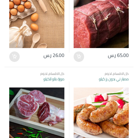
65.00
ر.س
26.00
ر.س
كل الاقسام
,
لحوم
كل الاقسام
,
لحوم
ممبار ني بدون رز كيلو
موزة بتلو للكيلو