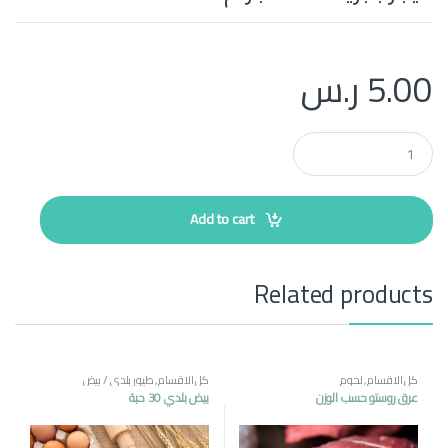
5.00
ر.س
Q
u
a
n
t
Add to cart
i
t
y
Related products
كل الاقسام
,
لحوم
كل الاقسام
,
طيور بلدي / بيض
عرق روستو حسب الوزن
بيض بلدي 30 حبة