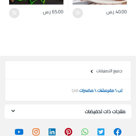
40.00
ر.س
65.00
ر.س
جميع التصنيفات
لب \ مقرمشات \ مكسرات
(26)
منتجات ذات تخفيضات