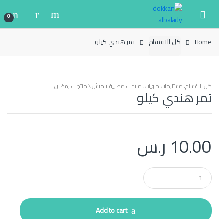
Ski
Ski
t
t
0
navigatio
conten
Home
كل الاقسام
تمر هندي كيلو
كل الاقسام
,
مستلزمات حلويات
,
منتجات مصرية
,
ياميش \ منتجات رمضان
تمر هندي كيلو
10.00
ر.س
Q
u
a
n
t
Add to cart
i