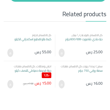
t
y
Related products
كل الاقسام
,
طيور بلدي / بيض
كل الاقسام
,
لحوم
ديك بلدي شامورت 600/699جرام
كبدة بتلو تقطيع اسكندراني للكيلو
25.00
ر.س
55.00
ر.س
سمن / زبده / زيوت
,
كل الاقسام
,
منتجات
اجبان ومخللات
,
كل الاقسام
,
منتجات
مصرية
مصرية
سمنة روابي 750 جرام
جبنة قديمة دمياطي للنصف كيلو
12%
-
15.00
ر.س
16.00
ر.س
17.00
ر.س