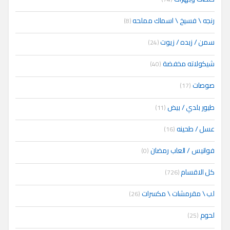
رنجه \ فسيخ \ اسماك مملحه
(8)
سمن / زبده / زيوت
(24)
شيكولاته مخفضة
(40)
صوصات
(17)
طيور بلدي / بيض
(11)
عسل / طحينه
(16)
فوانيس / العاب رمضان
(0)
كل الاقسام
(726)
لب \ مقرمشات \ مكسرات
(26)
لحوم
(25)