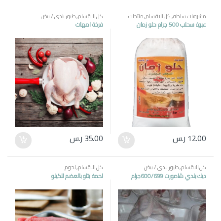
مشروبات ساخنه
,
كل الاقسام
,
منتجات
كل الاقسام
,
طيور بلدي / بيض
مصرية
عبوة سحلب 500 جرام حلو زمان
فرخة امهات
12.00
ر.س
35.00
ر.س
كل الاقسام
,
طيور بلدي / بيض
كل الاقسام
,
لحوم
ديك بلدي شامورت 600/699جرام
لحمة بتلو بالعضم للكيلو