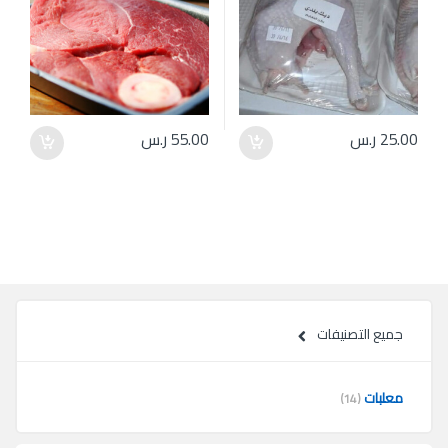
25.00
ر.س
55.00
ر.س
جميع التصنيفات
معلبات
(14)