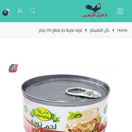
Ski
Ski
t
t
0
navigatio
conten
Home
كل الاقسام
تونه ماريتا حار قطع 95 جرام