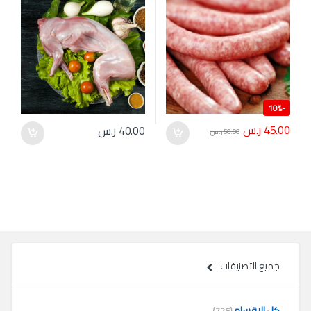
10%
-
45.00
ر.س
40.00
ر.س
50.00
ر.س
جميع التصنيفات
كل الاقسام
(726)