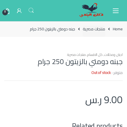
Ski
Ski
t
t
0
navigatio
conten
Home
منتجات مصرية
جبنه دومتي بالزيتون 250 جرام
اجبان ومخللات
,
كل الاقسام
,
منتجات مصرية
جبنه دومتي بالزيتون 250 جرام
متوفر :
Out of stock
9.00
ر.س
Related products