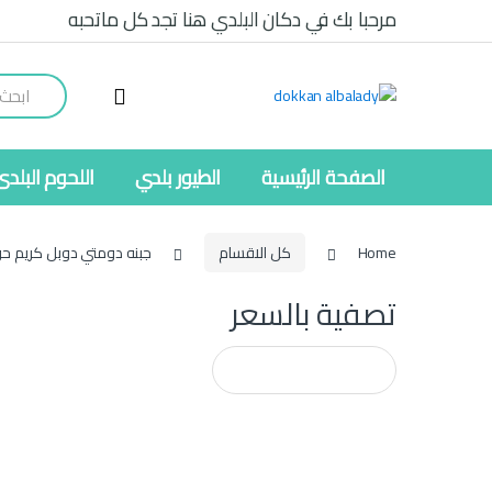
Ski
Ski
مرحبا بك في دكان البلدي هنا تجد كل ماتحبه
t
t
navigatio
conten
Search
for:
الصفحة الرئيسية
الطيور بلدي
اللحوم البلدى
Home
كل الاقسام
جبنه دومتي دوبل كريم حو
تصفية بالسعر