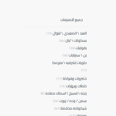
جميع التصنيفات
العبد \ الصعيدي \ ايتوال
(13)
بسكوتات \ لبان
(44)
بقوليات
(36)
بن \ سبرتايات
(56)
حلويات (شرقيه \ منوعه)
(11)
خضروات وفواكة
(11)
خلطات وبهارات
(74)
رنجه \ فسيخ \ اسماك مملحه
(8)
سمن / زبده / زيوت
(24)
شيكولاته مخفضة
(40)
صوصات
(17)