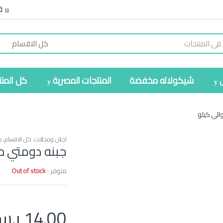
ف
شيكولاته مخفضة
المنتجات المصرية
كل المن
الي كيلو
اجبان ومخللات
,
كل الاقسام
,
م
جبنه دومتي د
متوفر :
Out of stock
14.00
ر.س