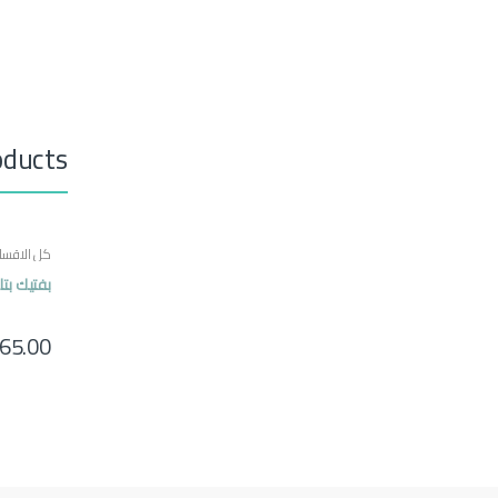
oducts
كل الاقسا
بفتيك بتل
65.00