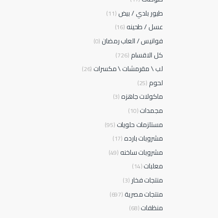
طيور بلدي / بيض
(11)
عسل / طحينه
(16)
فوانيس / العاب رمضان
(0)
كل الاقسام
(726)
لب \ مقرمشات \ مكسرات
(26)
لحوم
(25)
ماكولات جاهزه
(3)
مجمدات
(10)
مستلزمات حلويات
(95)
مشروبات بارده
(17)
مشروبات ساخنه
(49)
معلبات
(14)
منتجات فخار
(3)
منتجات مصرية
(697)
منظفات
(68)