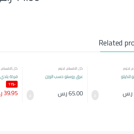
Related pr
م
,
لحوم
كل الاقسام
,
لحوم
كل الاقسام
,
و للكيلو
عرق روستو حسب الوزن
عدد 2
11%
-
39.95
ر
ر.س
65.00
ر.س