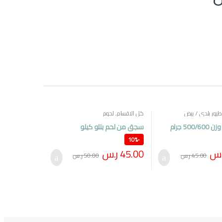
طيور بلدي / بيض
كل الاقسام
,
لحوم
فرخة بلدي وزن 500/600 جرام
سجق من لحم بتلو كيلو
10%
-
.س
45.00
ر.س
45.00
ر.س
50.00
ر.س