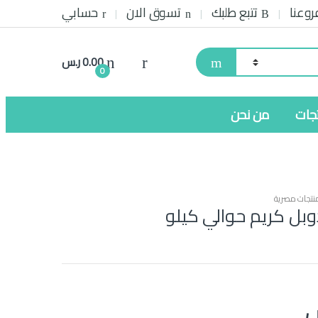
روعنا
تتبع طلبك
تسوق الان
حسابي
0.00
ر.س
0
تجات
من نحن
نتجات مصرية
وبل كريم حوالي كيلو