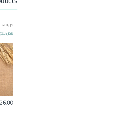
oducts
كل الاقسا
بيض بلدي 30 
26.00