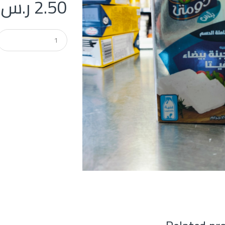
2.50
ر.س
Q
u
a
n
t
i
t
y