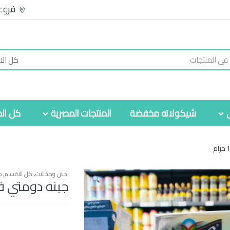
فروع
شيكولاته مخفضة
المنتجات المصرية
كل الم
اجبان ومخللات
,
كل الاقسام
,
م
جبنه دومتي فيتا بي