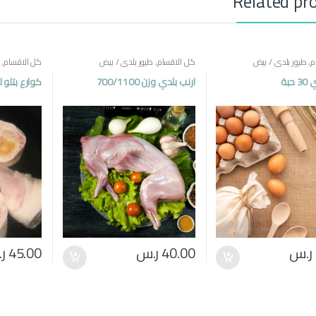
Related pr
م
,
طيور بلدي / بيض
كل الاقسام
,
طيور بلدي / بيض
كل الاقسام
,
حبة
ارنب بلدي وزن 700/1100
كوارع بتلو ل
ر.س
40.00
ر.س
45.00
ر