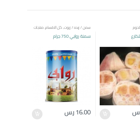
لحوم
سمن / زبده / زيوت
,
كل الاقسام
,
منتجات
مصرية
لكارع
سمنة روابي 750 جرام
.س
16.00
ر.س