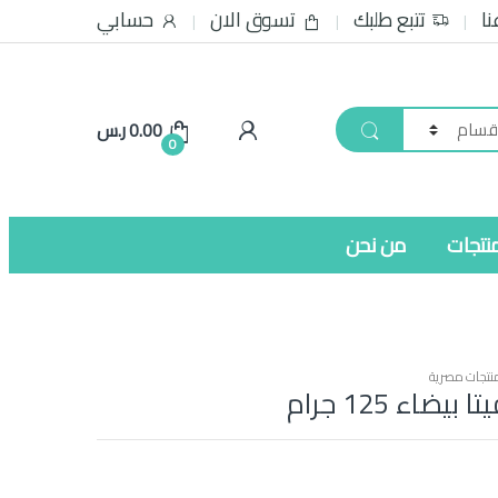
نا
تتبع طلبك
تسوق الان
حسابي
0.00
ر.س
0
نتجات
من نحن
نتجات مصرية
ضاء 125 جرام