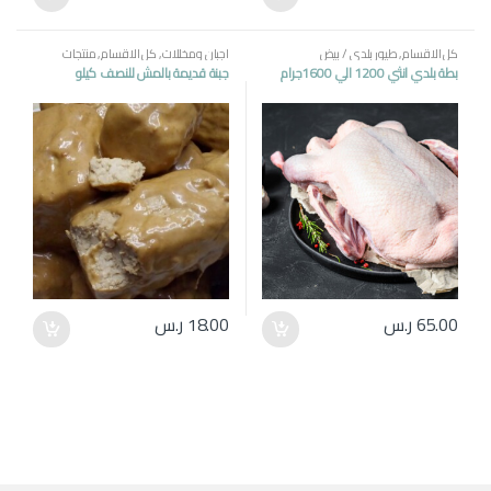
كل الاقسام
,
طيور بلدي / بيض
اجبان ومخللات
,
كل الاقسام
,
منتجات
مصرية
بطة بلدي انثي 1200 الي 1600جرام
جبنة قديمة بالمش للنصف كيلو
65.00
ر.س
18.00
ر.س