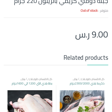
جبنه دومتي كريمي بالزيتون 220 جرام
متوفر :
Out of stock
9.00
ر.س
Related products
كل الاقسام
,
طيور بلدي / بيض
كل الاقسام
,
طيور بلدي / بيض
ذكر بط بلدي 2300/2000جرام
بطة بلدي انثي 1200 الي 1600جرام