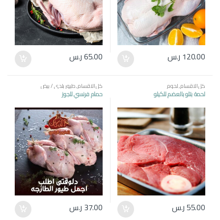
120.00
ر.س
65.00
ر.س
كل الاقسام
,
لحوم
كل الاقسام
,
طيور بلدي / بيض
لحمة بتلو بالعضم للكيلو
حمام فرنسي للجوز
55.00
ر.س
37.00
ر.س