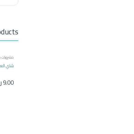
oducts
مشروبات س
مصرية
شاي العروسة 
9.00
ر