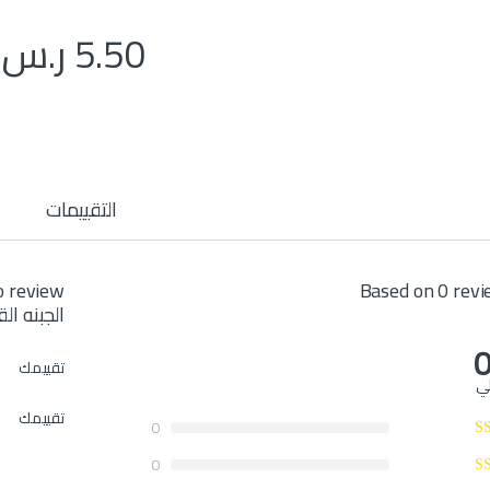
5.50
ر.س
التقييمات
Based on 0 rev
الجبنه ال
0
تقييمك
لي
تقييمك
0
0