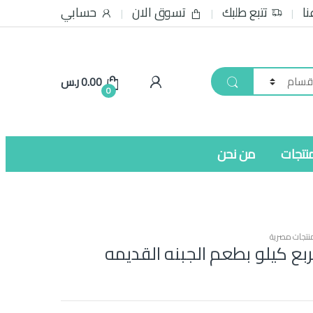
نا
تتبع طلبك
تسوق الان
حسابي
0.00
ر.س
0
نتجات
من نحن
نتجات مصرية
بع كيلو بطعم الجبنه القديمه