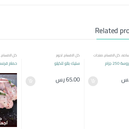
Related pr
اخنه
,
كل الاقسام
,
منتجات
كل الاقسام
,
لحوم
كل الاقسام
,
250 جرام
ستيك بتلو للكيلو
حمام فرنسي
.س
65.00
ر.س