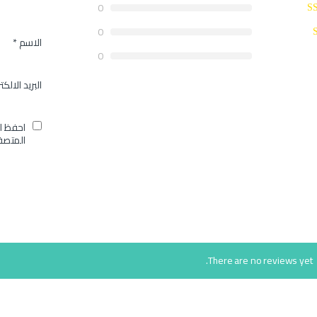
0
0
الاسم
*
0
البريد الالك
احفظ ا
المتصف
There are no reviews yet.