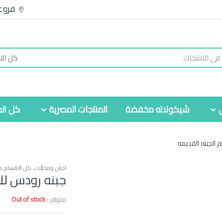
فروع
شيكولاته مخفضة
المنتجات المصرية
كل الم
 الجبنه القديمه
اجبان ومخللات
,
كل الاقسام
,
م
جبنه رودس للر
متوفر :
Out of stock