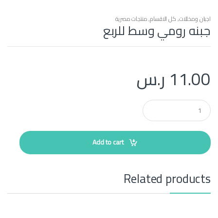
اجبان ومخللات
,
كل الاقسام
,
منتجات مصرية
جبنه رومي وسط للربع
11.00
ر.س
Q
u
a
n
t
Add to cart
i
t
y
Related products