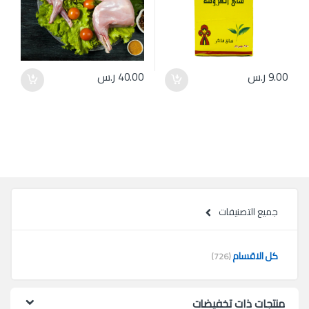
9.00
ر.س
40.00
ر.س
جميع التصنيفات
كل الاقسام
(726)
منتجات ذات تخفيضات