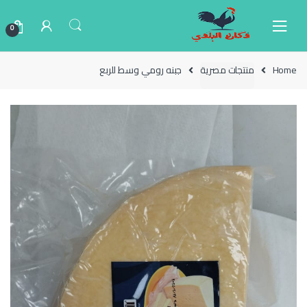
Ski
Ski
t
t
0
navigatio
conten
Home
منتجات مصرية
جبنه رومي وسط للربع